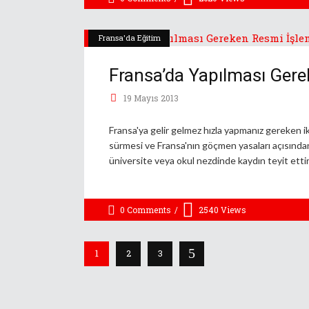
Fransa'da Eğitim
Fransa’da Yapılması Gere
19 Mayıs 2013
Fransa'ya gelir gelmez hızla yapmanız gereken iki
sürmesi ve Fransa'nın göçmen yasaları açısında
üniversite veya okul nezdinde kaydın teyit ett
0 Comments
2540
Views
1
2
3