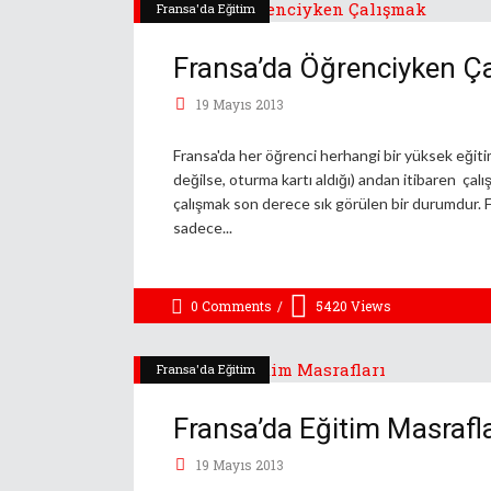
Fransa'da Eğitim
Fransa’da Öğrenciyken Ç
19 Mayıs 2013
Fransa'da her öğrenci herhangi bir yüksek eğit
değilse, oturma kartı aldığı) andan itibaren çal
çalışmak son derece sık görülen bir durumdur. 
sadece
0 Comments
5420
Views
Fransa'da Eğitim
Fransa’da Eğitim Masrafla
19 Mayıs 2013