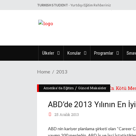
TURKISH STUDENT
- Yurtdışı Eğitim Rehberiniz
Ülkeler
Konular
Programlar
Sınav
Home
2013
/
Amerika'da Eğitim
Güncel Makaleler
ABD’de 2013 Yılının En İy
25 Aralık 2013
ABD nin kariyer planlama şirketi olan “Career Ca
yaygın 200 mesleğin, ABD İş ve İşçi İstatistikle