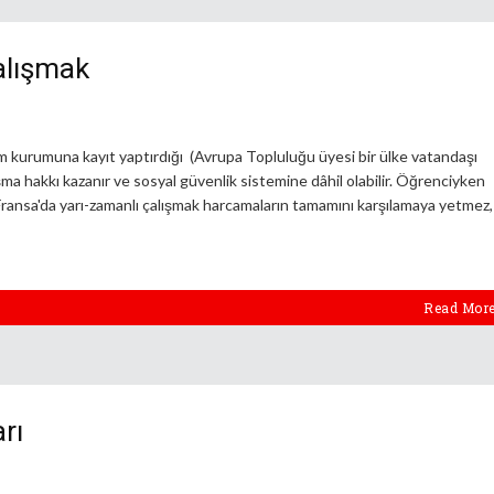
alışmak
im kurumuna kayıt yaptırdığı (Avrupa Topluluğu üyesi bir ülke vatandaşı
ışma hakkı kazanır ve sosyal güvenlik sistemine dâhil olabilir. Öğrenciyken
Fransa'da yarı-zamanlı çalışmak harcamaların tamamını karşılamaya yetmez,
Read Mor
rı