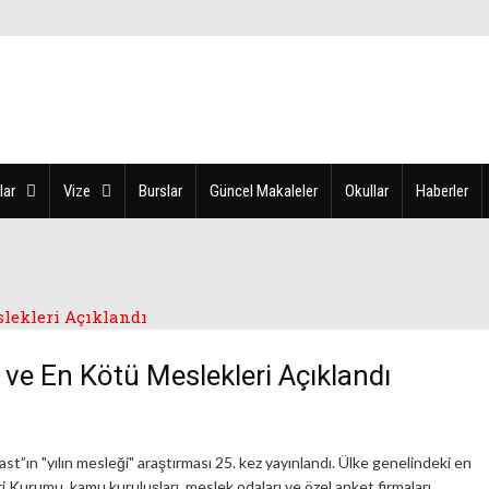
lar
Vize
Burslar
Güncel Makaleler
Okullar
Haberler
i ve En Kötü Meslekleri Açıklandı
st”ın "yılın mesleği" araştırması 25. kez yayınlandı. Ülke genelindeki en
ri Kurumu, kamu kuruluşları, meslek odaları ve özel anket firmaları