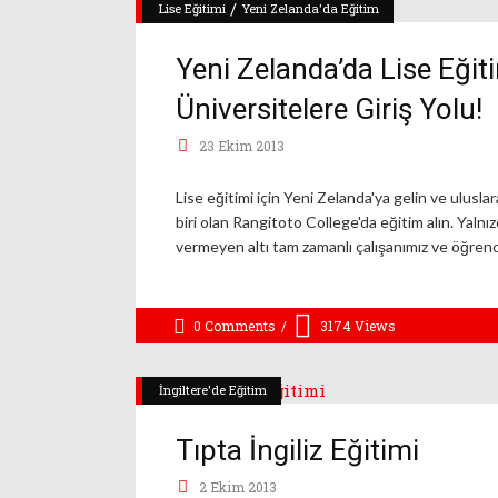
/
Lise Eğitimi
Yeni Zelanda'da Eğitim
Yeni Zelanda’da Lise Eğit
Üniversitelere Giriş Yolu!
23 Ekim 2013
Lise eğitimi için Yeni Zelanda'ya gelin ve ulusl
biri olan Rangitoto College'da eğitim alın. Yaln
vermeyen altı tam zamanlı çalışanımız ve öğrenc
0 Comments
3174
Views
İngiltere'de Eğitim
Tıpta İngiliz Eğitimi
2 Ekim 2013