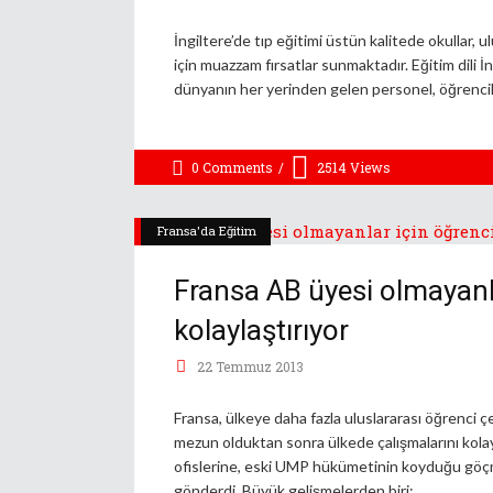
İngiltere’de tıp eğitimi üstün kalitede okullar, ul
için muazzam fırsatlar sunmaktadır. Eğitim dili İ
dünyanın her yerinden gelen personel, öğrenciler
0 Comments
2514
Views
Fransa'da Eğitim
Fransa AB üyesi olmayanla
kolaylaştırıyor
22 Temmuz 2013
Fransa, ülkeye daha fazla uluslararası öğrenci çe
mezun olduktan sonra ülkede çalışmalarını kolayl
ofislerine, eski UMP hükümetinin koyduğu göçm
gönderdi. Büyük gelişmelerden biri;