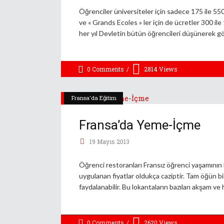
Öğrenciler üniversiteler için sadece 175 ile 550
ve « Grands Ecoles » ler için de ücretler 300 i
her yıl Devletin bütün öğrencileri düşünerek g
0 Comments
2814
Views
Fransa'da Eğitim
Fransa’da Yeme-İçme
19 Mayıs 2013
Öğrenci restoranları Fransız öğrenci yaşamının 
uygulanan fiyatlar oldukça caziptir. Tam öğün b
faydalanabilir. Bu lokantaların bazıları akşam ve
0 Comments
2620
Views