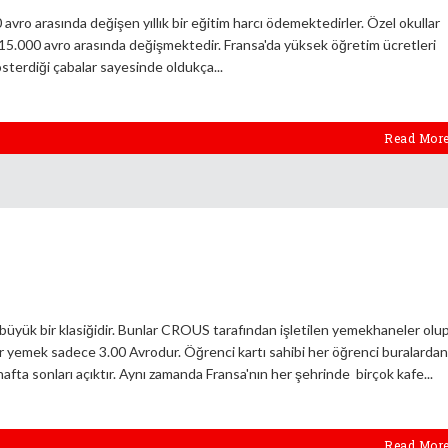
 avro arasında değişen yıllık bir eğitim harcı ödemektedirler. Özel okullar
le 15.000 avro arasında değişmektedir. Fransa'da yüksek öğretim ücretleri
österdiği çabalar sayesinde oldukça
Read Mor
büyük bir klasiğidir. Bunlar CROUS tarafından işletilen yemekhaneler olu
ir yemek sadece 3.00 Avrodur. Öğrenci kartı sahibi her öğrenci buralardan
 hafta sonları açıktır. Aynı zamanda Fransa'nın her şehrinde birçok kafe
Read Mor