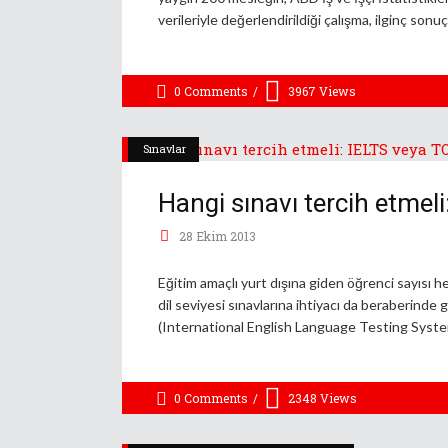
verileriyle değerlendirildiği çalışma, ilginç son
0 Comments
3967
Views
Sınavlar
Hangi sınavı tercih etmel
28 Ekim 2013
Eğitim amaçlı yurt dışına giden öğrenci sayısı h
dil seviyesi sınavlarına ihtiyacı da beraberinde 
(International English Language Testing System)
0 Comments
2348
Views