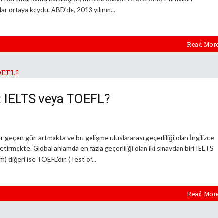
uçlar ortaya koydu. ABD’de, 2013 yılının
Read Mor
i: IELTS veya TOEFL?
er geçen gün artmakta ve bu gelişme uluslararası geçerliliği olan İngilizce
getirmekte. Global anlamda en fazla geçerliliği olan iki sınavdan biri IELTS
 diğeri ise TOEFL'dır. (Test of
Read Mor