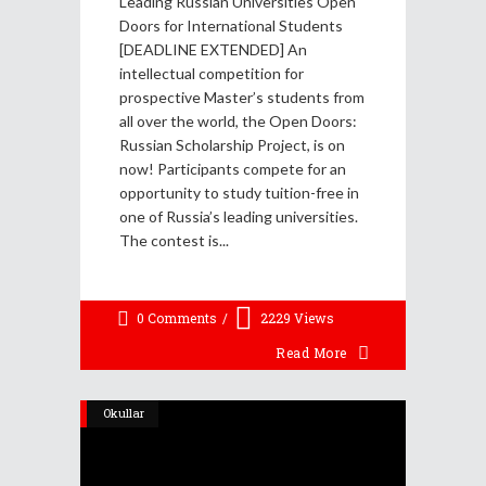
Leading Russian Universities Open
Doors for International Students
[DEADLINE EXTENDED] An
intellectual competition for
prospective Master’s students from
all over the world, the Open Doors:
Russian Scholarship Project, is on
now! Participants compete for an
opportunity to study tuition-free in
one of Russia’s leading universities.
The contest is
0 Comments
2229
Views
Read More
Okullar