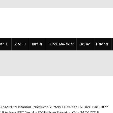
lar
Vize
Burslar
Güncel Makaleler
Okullar
Haberler
4/02/2019 İstanbul Studyexpo Yurtdışı Dil ve Yaz Okulları Fuarı Hilton
9 Ankara IEFT Yurtdışı Eğitim Fuarı Sheraton Otel 26/02/2019