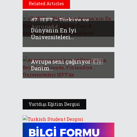
Related Articles
47. IEFT – Türkiye ve
Avrupa&#...
Dünyanın En İyi
Üniversiteleri...
Avrupa seni çağırıyor 🇪🇺
Danim...
Yurtdışı Eğitim Dergisi