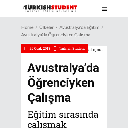
Home
Ülkeler
Avustralya'da Eğitim
Avustralya’da Öğrenciyken Çalışma
26 Ocak 2013
Turkish Student
Avustralya'da Eğitim
Avustralya’da
Öğrenciyken
Çalışma
Eğitim sırasında
çalışmak