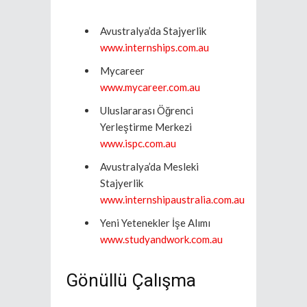
Avustralya’da Stajyerlik
www.internships.com.au
Mycareer
www.mycareer.com.au
Uluslararası Öğrenci
Yerleştirme Merkezi
www.ispc.com.au
Avustralya’da Mesleki
Stajyerlik
www.internshipaustralia.com.au
Yeni Yetenekler İşe Alımı
www.studyandwork.com.au
Gönüllü Çalışma