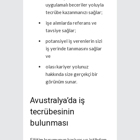
uygulamalı beceriler yoluyla
tecrübe kazanmanızı sağlar;
işe alımlarda referans ve
tavsiye sağlar;
potansiyel iş verenlerin sizi
iş yerinde tanımasını sağlar
ve
olası kariyer yolunuz
hakkında size gerçekçi bir
görünüm sunar.
Avustralya’da iş
tecrübesinin
bulunması
Eğitim kurumunun kariyer ve istihdam