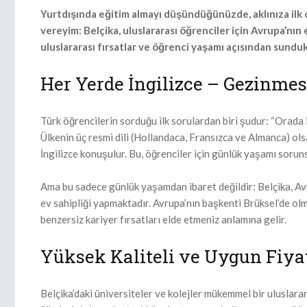
Yurtdışında eğitim almayı düşündüğünüzde, aklınıza ilk ol
vereyim: Belçika, uluslararası öğrenciler için Avrupa’nın en
uluslararası fırsatlar ve öğrenci yaşamı açısından sundu
Her Yerde İngilizce – Gezinmes
Türk öğrencilerin sorduğu ilk sorulardan biri şudur: “Orada 
Ülkenin üç resmi dili (Hollandaca, Fransızca ve Almanca) o
İngilizce konuşulur. Bu, öğrenciler için günlük yaşamı soruns
Ama bu sadece günlük yaşamdan ibaret değildir: Belçika, Avr
ev sahipliği yapmaktadır. Avrupa’nın başkenti Brüksel’de olm
benzersiz kariyer fırsatları elde etmeniz anlamına gelir.
Yüksek Kaliteli ve Uygun Fiyat
Belçika’daki üniversiteler ve kolejler mükemmel bir uluslarar