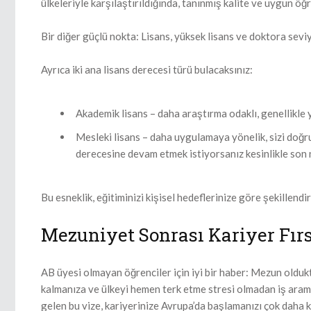
ülkeleriyle karşılaştırıldığında, tanınmış kalite ve uygun öğr
Bir diğer güçlü nokta: Lisans, yüksek lisans ve doktora sevi
Ayrıca iki ana lisans derecesi türü bulacaksınız:
Akademik lisans – daha araştırma odaklı, genellikle 
Mesleki lisans – daha uygulamaya yönelik, sizi doğru
derecesine devam etmek istiyorsanız kesinlikle son n
Bu esneklik, eğitiminizi kişisel hedeflerinize göre şekillendi
Mezuniyet Sonrası Kariyer Fırs
AB üyesi olmayan öğrenciler için iyi bir haber: Mezun oldukta
kalmanıza ve ülkeyi hemen terk etme stresi olmadan iş araman
gelen bu vize, kariyerinize Avrupa’da başlamanızı çok daha k