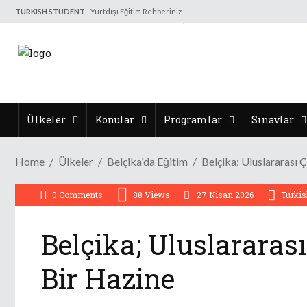
TURKISH STUDENT
- Yurtdışı Eğitim Rehberiniz
Ülkeler
Konular
Programlar
Sınavlar
Home
Ülkeler
Belçika'da Eğitim
Belçika; Uluslararası Ç
0 Comments
88
Views
27 Nisan 2026
Turkis
Belçika'da Eğitim
Belçika; Uluslararası
Bir Hazine