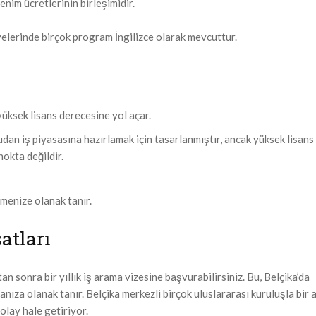
enim ücretlerinin birleşimidir.
yelerinde birçok program İngilizce olarak mevcuttur.
yüksek lisans derecesine yol açar.
dan iş piyasasına hazırlamak için tasarlanmıştır, ancak yüksek lisans
okta değildir.
rmenize olanak tanır.
atları
n sonra bir yıllık iş arama vizesine başvurabilirsiniz. Bu, Belçika’da
ıza olanak tanır. Belçika merkezli birçok uluslararası kuruluşla bir 
olay hale getiriyor.