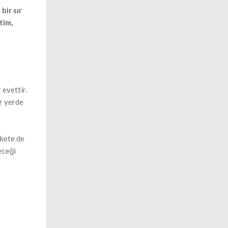
bir sır
tim,
 evettir.
r yerde
rkete de
eceği