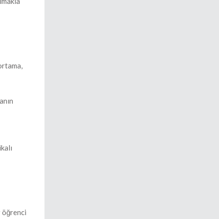
olmakla
 ortama,
yanın
kalı
r öğrenci