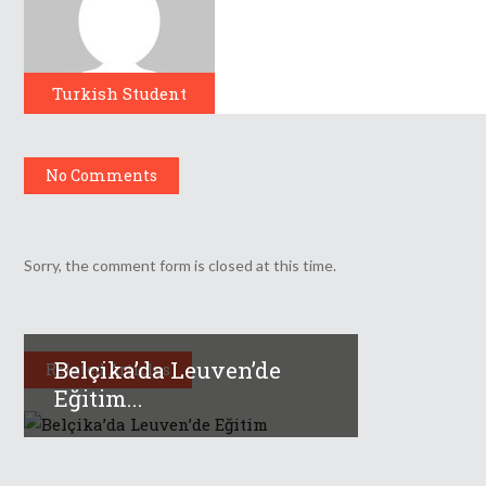
Turkish Student
No Comments
Sorry, the comment form is closed at this time.
Belçika’da Leuven’de
Related Articles
Eğitim...