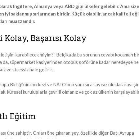
arak İngiltere, Almanya veya ABD gibi ülkeler gelebilir. Ama size 
 iyi saklanmış sırlarından biridir. Küçük olabilir, ancak kaliteli eği
kları muazzamdır.
i Kolay, Başarısı Kolay
iletişim kurabilecek miyim?” Belçika’da bu sorunun cevabı kocaman bir
lsa da, süpermarket kasiyerinden otobüs şoförüne kadar neredeyse he
uz ve stressiz hale getirir.
upa Birliği’nin merkezi ve NATO’nun yanı sıra sayısız uluslararası şi
ak, küresel kuruluşlarla çevrili olmanız ve çok az ülkenin karşılayabil
lı Eğitim
ası üne sahiptir. Onları öne çıkaran şey, özellikle diğer Batı Avrupa