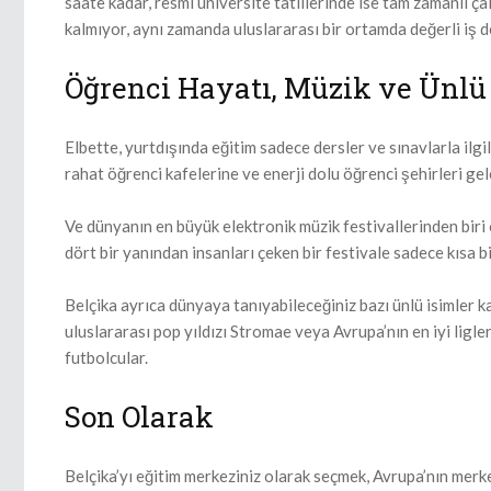
saate kadar, resmi üniversite tatillerinde ise tam zamanlı ça
kalmıyor, aynı zamanda uluslararası bir ortamda değerli iş 
Öğrenci Hayatı, Müzik ve Ünlü
Elbette, yurtdışında eğitim sadece dersler ve sınavlarla ilgili
rahat öğrenci kafelerine ve enerji dolu öğrenci şehirleri gel
Ve dünyanın en büyük elektronik müzik festivallerinden bir
dört bir yanından insanları çeken bir festivale sadece kısa 
Belçika ayrıca dünyaya tanıyabileceğiniz bazı ünlü isimler k
uluslararası pop yıldızı Stromae veya Avrupa’nın en iyi lig
futbolcular.
Son Olarak
Belçika’yı eğitim merkeziniz olarak seçmek, Avrupa’nın merkez