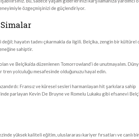
lışabilirsiniz. Bu, sadece yaşam giderlerinizi karşılamanıza yardımcı 
deneyimiyle özgeçmişinizi de güçlendiriyor.
 Simalar
 değil; hayatın tadını çıkarmakla da ilgili. Belçika, zengin bir kültürel
eneğine sahiptir.
i olan ve Belçika’da düzenlenen Tomorrowland’i de unutmayalım. Dün
bir tren yolculuğu mesafesinde olduğunuzu hayal edin.
azandırdı: Fransız ve küresel sesleri harmanlayan hit şarkılara sahip
lerinde parlayan Kevin De Bruyne ve Romelu Lukaku gibi efsanevi Belçi
inde yüksek kaliteli eğitim, uluslararası kariyer fırsatları ve canlı bi