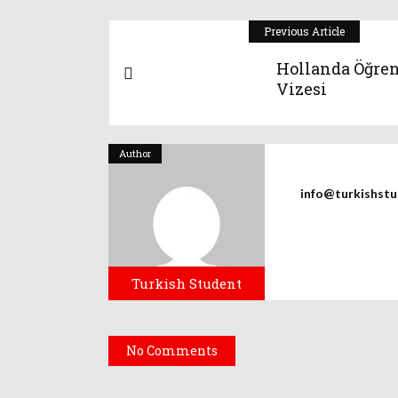
Previous Article
Hollanda Öğre
Vizesi
Author
info@turkishstu
Turkish Student
No Comments