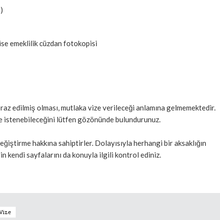
)
se emeklilik cüzdan fotokopisi
braz edilmiş olması, mutlaka vize verileceği anlamına gelmemektedir.
e istenebileceğini lütfen gözönünde bulundurunuz.
değiştirme hakkına sahiptirler. Dolayısıyla herhangi bir aksaklığın
n kendi sayfalarını da konuyla ilgili kontrol ediniz.
Vize