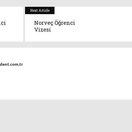
Next Article
nci
Norveç Öğrenci
Vizesi
dent.com.tr