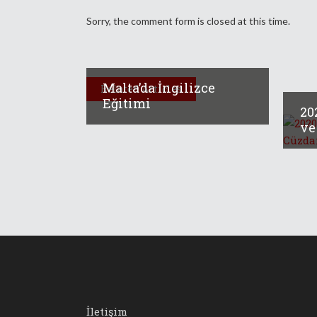
Sorry, the comment form is closed at this time.
Malta’da İngilizce
Related Articles
Eğitimi
20
ve 
İletişim