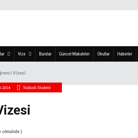
lar
Vize
Burslar
Güncel Makaleler
Okullar
Haberler
renci Vizesi
n 2014
Turkish Student
Vizesi
 olmalıdır.)