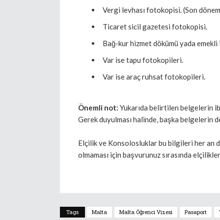
Vergi levhası fotokopisi. (Son dönem
Ticaret sicil gazetesi fotokopisi.
Bağ-kur hizmet dökümü yada emekli i
Var ise tapu fotokopileri.
Var ise araç ruhsat fotokopileri.
Önemli not:
Yukarıda belirtilen belgelerin i
Gerek duyulması halinde, başka belgelerin d
Elçilik ve Konsolosluklar bu bilgileri her an 
olmaması için başvurunuz sırasında elçilikleri
Tags
Malta
Malta Öğrenci Vizesi
Pasaport