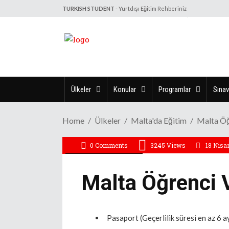
TURKISH STUDENT
- Yurtdışı Eğitim Rehberiniz
Ülkeler
Konular
Programlar
Sınav
Home
Ülkeler
Malta'da Eğitim
Malta Öğ
0 Comments
3245
Views
18 Nisa
/
Malta'da Eğitim
Vize
Malta Öğrenci 
Pasaport (Geçerlilik süresi en az 6 ay