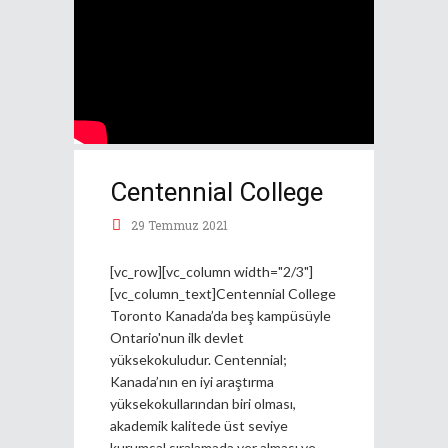
Centennial College
29 Temmuz 2021
[vc_row][vc_column width="2/3"]
[vc_column_text]Centennial College
Toronto Kanada’da beş kampüsüyle
Ontario'nun ilk devlet
yüksekokuludur. Centennial;
Kanada’nın en iyi araştırma
yüksekokullarından biri olması,
akademik kalitede üst seviye
kurumsal sıralamada yer alması ve