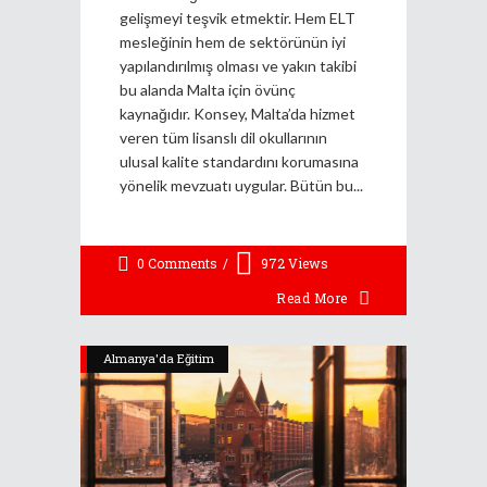
gelişmeyi teşvik etmektir. Hem ELT
mesleğinin hem de sektörünün iyi
yapılandırılmış olması ve yakın takibi
bu alanda Malta için övünç
kaynağıdır. Konsey, Malta’da hizmet
veren tüm lisanslı dil okullarının
ulusal kalite standardını korumasına
yönelik mevzuatı uygular. Bütün bu
0 Comments
972
Views
Read More
Almanya'da Eğitim