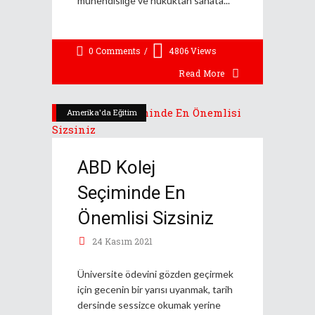
mühendisliğe ve hukuktan sanata
0 Comments
4806
Views
Read More
Amerika'da Eğitim
ABD Kolej
Seçiminde En
Önemlisi Sizsiniz
24 Kasım 2021
Üniversite ödevini gözden geçirmek
için gecenin bir yarısı uyanmak, tarih
dersinde sessizce okumak yerine