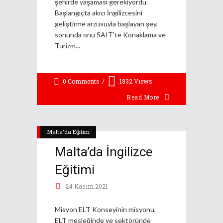
şehirde yaşaması gerekiyordu.
Başlangıçta akıcı İngilizcesini
geliştirme arzusuyla başlayan şey,
sonunda onu SAIT'te Konaklama ve
Turizm
0 Comments
1832
Views
Read More
Malta'da Eğitim
Malta’da İngilizce
Eğitimi
24 Kasım 2021
Misyon ELT Konseyinin misyonu,
ELT mesleğinde ve sektöründe