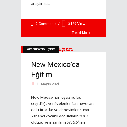
araştırma
0 Comments
2429
Views
Read More
Amerika'da Eğitim
New Mexico’da
Eğitim
11 Mayıs 2021
New Mexico’nun eşsiz nüfus
çeşitliliği, yeni gelenler için heyecan
dolu fırsatlar ve deneyimler sunar.
Yabancı kökenli doğumların %8.2
olduğu ve insanların %36.5’inin