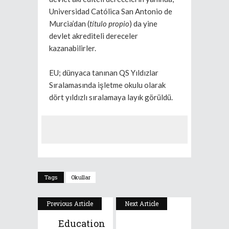
Universidad Católica San Antonio de
Murcia’dan (
título propio
) da yine
devlet akrediteli dereceler
kazanabilirler.
EU; dünyaca tanınan QS Yıldızlar
Sıralamasında işletme okulu olarak
dört yıldızlı sıralamaya layık görüldü.
Tags
Okullar
Previous Article
Next Article
Education