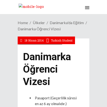
Home
Ülkeler
Danimarka'da Eğitim
Danimarka Öğrenci Vizesi
18 Nisan 2014
Turkish Student
/
Danimarka'da Eğitim
Vize
Danimarka
Öğrenci
Vizesi
Pasaport (Geçerlilik süresi
en az 6 ay olmalıdır.)