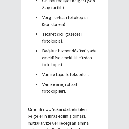
Orjinal faaliyet belgesi.(Son
3 ay tarihli)
Vergi levhası fotokopisi.
(Son dönem)
Ticaret sicil gazetesi
fotokopisi.
Bağ-kur hizmet dökümü yada
emekli ise emeklilik cüzdan
fotokopisi
Var ise tapu fotokopileri.
Var ise araç ruhsat
fotokopileri.
Önemli not:
Yukarıda belirtilen
belgelerin ibraz edilmiş olması,
mutlaka vize verileceği anlamına