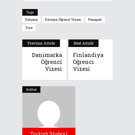
Tags
Estonya
Estonya Öğrenci Vizesi
Pasaport
Vize
Previous Article
Next Article
Danimarka
Finlandiya
Öğrenci
Öğrenci
Vizesi
Vizesi
Author
Turkish Student