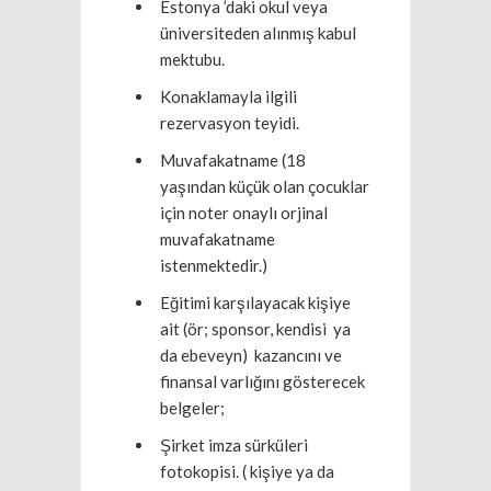
Estonya ’daki okul veya
üniversiteden alınmış kabul
mektubu.
Konaklamayla ilgili
rezervasyon teyidi.
Muvafakatname (18
yaşından küçük olan çocuklar
için noter onaylı orjinal
muvafakatname
istenmektedir.)
Eğitimi karşılayacak kişiye
ait (ör; sponsor, kendisi ya
da ebeveyn) kazancını ve
finansal varlığını gösterecek
belgeler;
Şirket imza sürküleri
fotokopisi. ( kişiye ya da