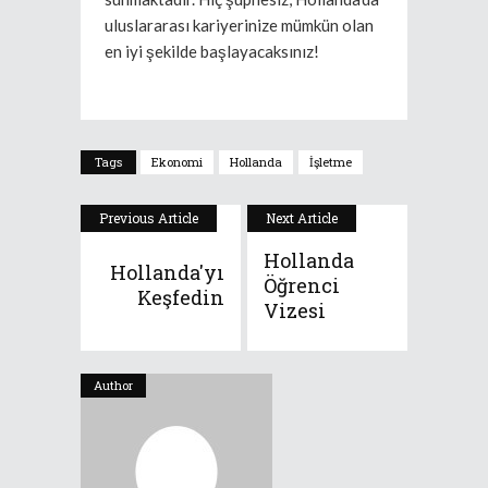
uluslararası kariyerinize mümkün olan
en iyi şekilde başlayacaksınız!
Tags
Ekonomi
Hollanda
İşletme
Previous Article
Next Article
Hollanda
Hollanda'yı
Öğrenci
Keşfedin
Vizesi
Author