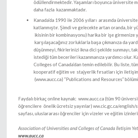
ödüllendirmektedir. Yaşamları boyunca üniversite me
daha fazla kazanmaktadır.
Kanada’da 1990 ile 2006 yılları arasında üniversite 
katlanmıştır. Şimdi ve gelecekte artan oranda, bir yü
ikisinin bir kombinasyonu) harika bir işe girmenize 
karşılaşacağınız zorluklarla başa çıkmanıza da yardı
düşünmeyi, fikirlerinizi ikna dici şekilde sunmayı, t
istediği tüm becerileri kazanmanıza yardımcı olur. Ka
Colleges of Canada’dan temin edilebilir. Bu liste, tüm
kooperatif eğitim ve stajyerlik fırsatları için iletiş
(www.aucc.ca) “Publications and Resources” bölümü
Faydalı birkaç online kaynak: www.aucc.ca (tüm 90 üniversite
öğrencilere önelik ücretsiz yayınlar) ww.cic.gc.ca/englis
sayfası, uluslararası öğrenciler için vizeler ve eğitim izinle
Association of Universities and Colleges of Canada İletişim Yetk
www.aucc.ca