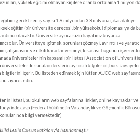
zunları, yüksek eğitimi olmayan kişilere oranla ortalama 1 milyon d
eğitimi gerektiren iş sayısı 1.9 milyondan 3.8 milyona çıkarak ikiye
ksek eğitim (bir üniversite derecesi, bir yüksekokul diploması ya da b
yardımcı olacaktır. Üniversite ayrıca sizin hayatınız boyunca
mcı olur. Üniversiteye gitmek, sorunları çözmeyi, ayrıntılı ve yaratıc
akım çalışmasını ve etkili kararlar vermeyi, kısacası bugünün işverenle
nada üniversitelerinin kapsamlı bir listesi ‘Association of Universiti
 üniversitelerde sunulan derslerin ayrıntılı bilgilerini, burs tavsiyeler
im bilgilerini içerir. Bu listeden edinmek için lütfen AUCC web sayfası
nü ziyaret edin.
nin listesi, bu okulların web sayfalarına linkler, online kaynaklar ve
h/study/index.asp (Federal hükümetin Vatandaşlık ve Göçmenlik Büros
rikonularında bilgi vermektedir)
ilisi Leslie Cole’un katkılarıyla hazırlanmıştır