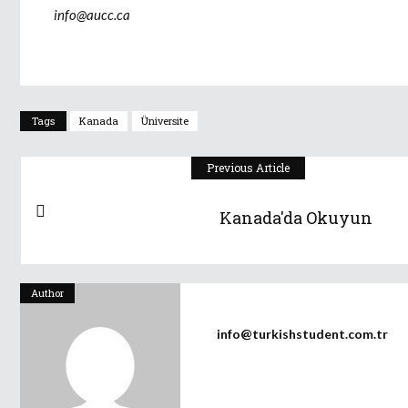
info@aucc.ca
Tags
Kanada
Üniversite
Previous Article
Kanada'da Okuyun
Author
info@turkishstudent.com.tr