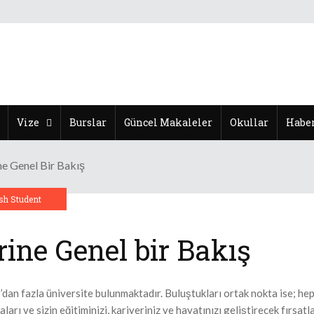
Vize
Burslar
Güncel Makaleler
Okullar
Haber
ne Genel Bir Bakış
sh Student
ine Genel bir Bakış
dan fazla üniversite bulunmaktadır. Buluştukları ortak nokta ise; hep
arı ve sizin eğitiminizi, kariyeriniz ve hayatınızı geliştirecek fırsatla