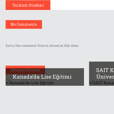
Turkish Student
No Comments
Sorry, the comment form is closed at this time.
SAIT K
Related Articles
Kanada’da Lise Eğitimi
Ünivers