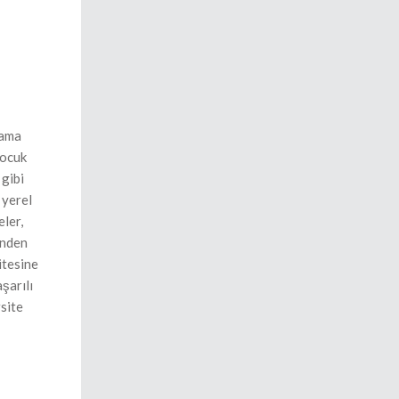
lama
çocuk
 gibi
 yerel
eler,
inden
itesine
şarılı
rsite