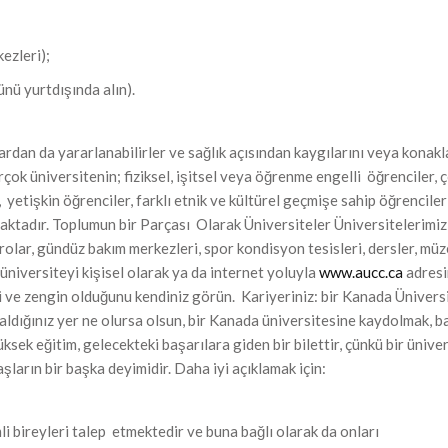
ezleri);
nü yurtdışında alın).
rdan da yararlanabilirler ve sağlık açısından kaygılarını veya konak
çok üniversitenin; fiziksel, işitsel veya öğrenme engelli öğrenciler, 
 yetişkin öğrenciler, farklı etnik ve kültürel geçmişe sahip öğrenciler
maktadır. Toplumun bir Parçası Olarak Üniversiteler Üniversitelerimiz
rolar, gündüz bakım merkezleri, spor kondisyon tesisleri, dersler, müz
 üniversiteyi kişisel olarak ya da internet yoluyla
www.aucc.ca
adres
li ve zengin olduğunu kendiniz görün. Kariyeriniz: bir Kanada Ünivers
ldığınız yer ne olursa olsun, bir Kanada üniversitesine kaydolmak, ba
ksek eğitim, gelecekteki başarılara giden bir bilettir, çünkü bir ünive
şların bir başka deyimidir. Daha iyi açıklamak için:
i bireyleri talep etmektedir ve buna bağlı olarak da onları