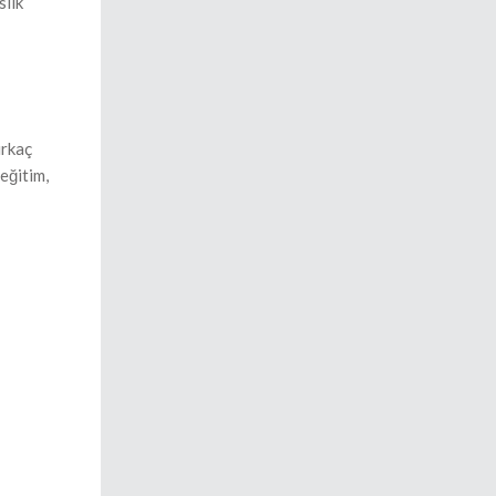
slik
irkaç
eğitim,