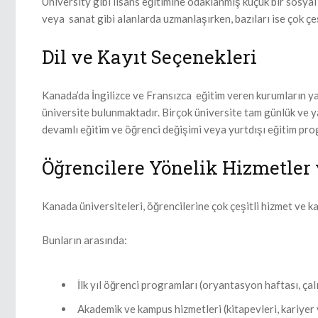
University gibi lisans eğitimine odaklanmış küçük bir sosyal 
veya sanat gibi alanlarda uzmanlaşırken, bazıları ise çok çe
Dil ve Kayıt Seçenekleri
Kanada’da İngilizce ve Fransızca eğitim veren kurumların yan
üniversite bulunmaktadır. Birçok üniversite tam günlük ve y
devamlı eğitim ve öğrenci değişimi veya yurtdışı eğitim pro
Öğrencilere Yönelik Hizmetler
Kanada üniversiteleri, öğrencilerine çok çeşitli hizmet ve k
Bunların arasında:
İlk yıl öğrenci programları (oryantasyon haftası, çal
Akademik ve kampus hizmetleri (kitapevleri, kariyer