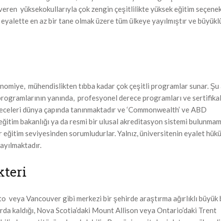
veren yüksekokullarıyla çok zengin çeşitlilikte yüksek eğitim seçenek
 eyalette en az bir tane olmak üzere tüm ülkeye yayılmıştır ve büyükl
onomiye, mühendislikten tıbba kadar çok çeşitli programlar sunar. Şu
programlarının yanında, profesyonel derece programları ve sertifikal
receleri dünya çapında tanınmaktadır ve ‘Commonwealth’ ve ABD
eğitim bakanlığı ya da resmi bir ulusal akreditasyon sistemi bulunmam
r eğitim seviyesinden sorumludurlar. Yalnız, üniversitenin eyalet hük
ayılmaktadır.
kteri
to veya Vancouver gibi merkezi bir şehirde araştırma ağırlıklı büyük 
arda kaldığı, Nova Scotia’daki Mount Allison veya Ontario’daki Trent