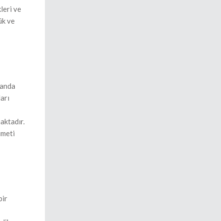
leri ve
ük ve
 anda
arı
aktadır.
ümeti
bir