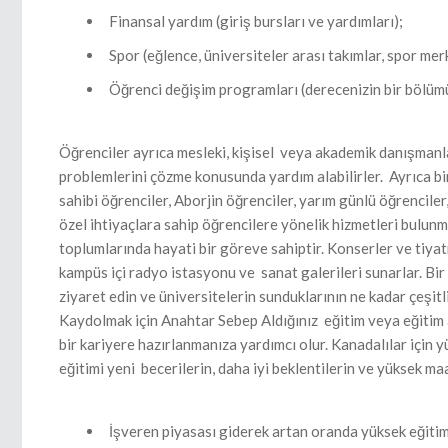
Finansal yardım (giriş bursları ve yardımları);
Spor (eğlence, üniversiteler arası takımlar, spor merk
Öğrenci değişim programları (derecenizin bir bölümü
Öğrenciler ayrıca mesleki, kişisel veya akademik danışmanla
problemlerini çözme konusunda yardım alabilirler. Ayrıca bir
sahibi öğrenciler, Aborjin öğrenciler, yarım günlü öğrenciler,
özel ihtiyaçlara sahip öğrencilere yönelik hizmetleri bulun
toplumlarında hayati bir göreve sahiptir. Konserler ve tiyat
kampüs içi radyo istasyonu ve sanat galerileri sunarlar. Bir
ziyaret edin ve üniversitelerin sunduklarının ne kadar çeşit
Kaydolmak için Anahtar Sebep Aldığınız eğitim veya eğitim a
bir kariyere hazırlanmanıza yardımcı olur. Kanadalılar için yü
eğitimi yeni becerilerin, daha iyi beklentilerin ve yüksek maa
İşveren piyasası giderek artan oranda yüksek eğitiml