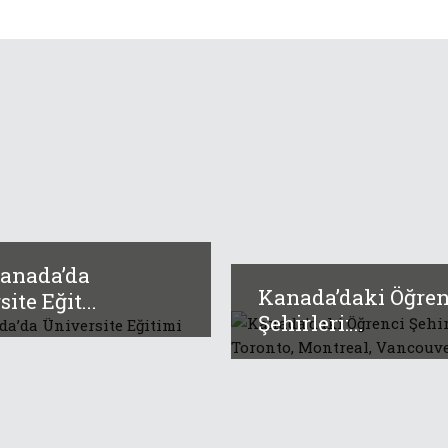
anada’da
Kanada’daki Öğren
ite Eğit...
Şehirleri:...