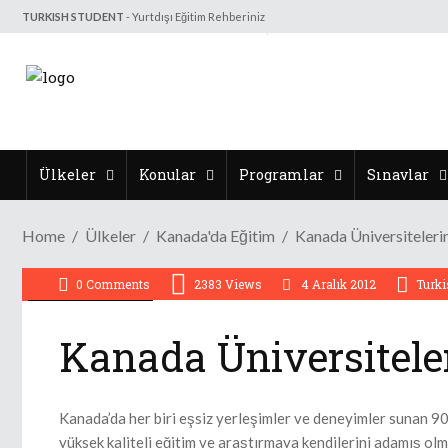
TURKISH STUDENT
- Yurtdışı Eğitim Rehberiniz
Ülkeler
Konular
Programlar
Sınavlar
Home
Ülkeler
Kanada'da Eğitim
Kanada Üniversiteleri
0 Comments
2383
Views
4 Aralık 2012
Turki
Kanada'da Eğitim
Kanada Üniversiteler
Kanada’da her biri eşsiz yerleşimler ve deneyimler sunan 90’
yüksek kaliteli eğitim ve araştırmaya kendilerini adamış olmal