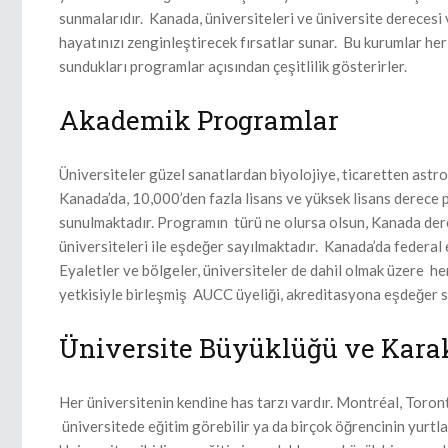
sunmalarıdır. Kanada, üniversiteleri ve üniversite derecesi 
hayatınızı zenginleştirecek fırsatlar sunar. Bu kurumlar her
sundukları programlar açısından çeşitlilik gösterirler.
Akademik Programlar
Üniversiteler güzel sanatlardan biyolojiye, ticaretten astr
Kanada’da, 10,000’den fazla lisans ve yüksek lisans derece 
sunulmaktadır. Programın türü ne olursa olsun, Kanada de
üniversiteleri ile eşdeğer sayılmaktadır. Kanada’da federal 
Eyaletler ve bölgeler, üniversiteler de dahil olmak üzere he
yetkisiyle birleşmiş AUCC üyeliği, akreditasyona eşdeğer s
Üniversite Büyüklüğü ve Kara
Her üniversitenin kendine has tarzı vardır. Montréal, Toron
üniversitede eğitim görebilir ya da birçok öğrencinin yurtl