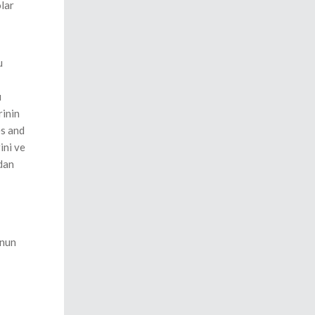
olar
u
ı
rinin
es and
ini ve
ndan
unun