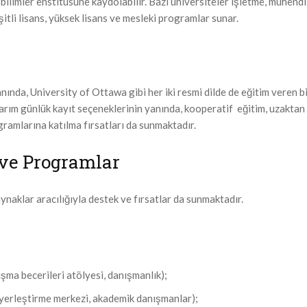
bilimler enstitüsüne kaydolabilir. Bazı üniversiteler işletme, mühendi
şitli lisans, yüksek lisans ve mesleki programlar sunar.
ında, University of Ottawa gibi her iki resmi dilde de eğitim veren b
arım günlük kayıt seçeneklerinin yanında, kooperatif eğitim, uzaktan 
gramlarına katılma fırsatları da sunmaktadır.
 ve Programlar
aynaklar aracılığıyla destek ve fırsatlar da sunmaktadır.
ışma becerileri atölyesi, danışmanlık);
 yerleştirme merkezi, akademik danışmanlar);