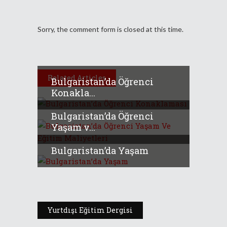
Sorry, the comment form is closed at this time.
Related Articles
Bulgaristan’da Öğrenci
Konakla...
Bulgaristan’da Öğrenci
Yaşam v...
Bulgaristan’da Yaşam
Yurtdışı Eğitim Dergisi